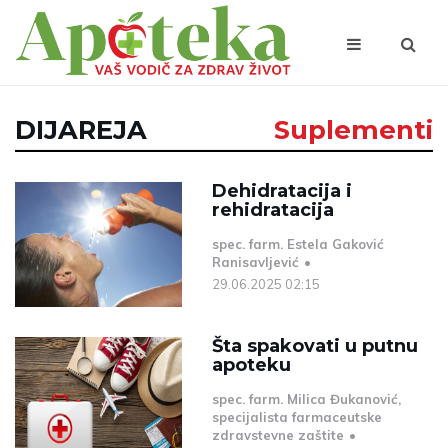
DIJAREJA
Suplementi
Dehidratacija i
rehidratacija
spec. farm. Estela Gaković
Ranisavljević
29.06.2025 02:15
Šta spakovati u putnu
apoteku
spec. farm. Milica Đukanović,
specijalista farmaceutske
zdravstevne zaštite