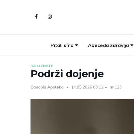
Pitali smo
Abeceda zdravlja
DA LI ZNATE
Podrži dojenje
Časopis Apoteka
14.05.2026 09:12
126