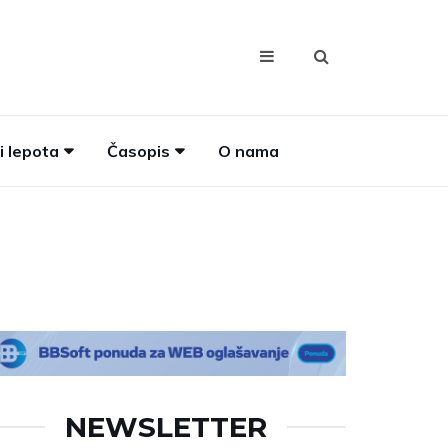
i lepota
Časopis
O nama
NEWSLETTER