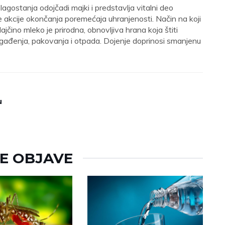
 blagostanja odojčadi majki i predstavlja vitalni deo
 akcije okončanja poremećaja uhranjenosti. Način na koji
čino mleko je prirodna, obnovljiva hrana koja štiti
agađenja, pakovanja i otpada. Dojenje doprinosi smanjenu
u
NE OBJAVE