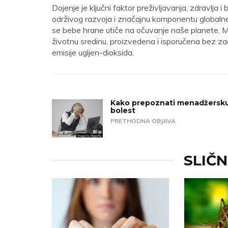
Dojenje je ključni faktor preživljavanja, zdravlja i
održivog razvoja i značajnu komponentu globalne
se bebe hrane utiče na očuvanje naše planete. Maj
životnu sredinu, proizvedena i isporučena bez z
emisije ugljen-dioksida.
Kako prepoznati menadžersk
bolest
PRETHODNA OBJAVA
SLIČ