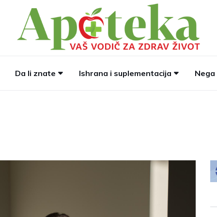
Da li znate
Ishrana i suplementacija
Nega 