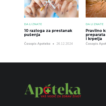
DA LI ZNATE
DA LI ZNATE
10 razloga za prestanak
Pravilno k
pušenja
preparata
i krpelja
Časopis Apoteka
26.12.2024
Časopis Apo