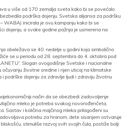
ava u više od 170 zemalja sveta kako bi se povećalo
 obezbedila podrška dojenju. Svetska alijansa za podršku
 – WABA) inicirala je ovu kampanju kako bi se
odršci dojenju, a svake godine pažnja je usmerena na
nja obeležava se 40. nedelje u godini koja simbolično
ežiće se u periodu od 28. septembra do 4. oktobra pod
ETU”. Slogan ovogodišnje Svetske i nacionalne
očuvanju životne sredine i njen uticaj na klimatske
i podrške dojenju za zdravlje ljudi i zdraviju životnu
i najekonomičniji način da se obezbedi zadovoljenje
Majčino mleko je potreba svakog novorođenčeta,
a. Sastav i količina majčinog mleka prilagođeni su
zadovoljava potrebu za hranom, dete sisanjem ostvaruje
skošću, stimuliše razvoj svih svojih čula, postiže bolji