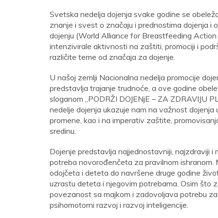
Svetska nedelja dojenja svake godine se obelež
znanje i svest o značaju i prednostima dojenja i
dojenju (World Alliance for Breastfeeding Action
intenzivirale aktivnosti na zaštiti, promociji i p
različite teme od značaja za dojenje.
U našoj zemlji Nacionalna nedelja promocije doje
predstavlja trajanje trudnoće, a ove godine obel
sloganom „PODRŽI DOJENjE – ZA ZDRAVIJU PLAN
nedelje dojenja ukazuje nam na važnost dojenja u 
promene, kao i na imperativ zaštite, promovisanja 
sredinu.
Dojenje predstavlja najjednostavniji, najzdraviji 
potreba novorođenčeta za pravilnom ishranom. 
odojčeta i deteta do navršene druge godine život
uzrastu deteta i njegovim potrebama. Osim što 
povezanost sa majkom i zadovoljava potrebu za bli
psihomotorni razvoj i razvoj inteligencije.