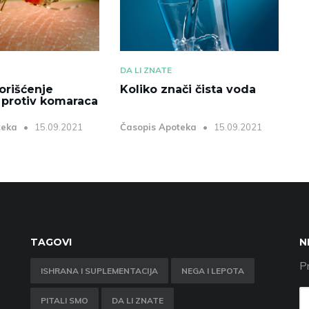
DA LI ZNATE
orišćenje
Koliko znači čista voda
 protiv komaraca
teka
15.09.2021
Časopis Apoteka
15.09.2021
TAGOVI
N
Pr
ISHRANA I SUPLEMENTACIJA
NEGA I LEPOTA
PITALI SMO
DA LI ZNATE