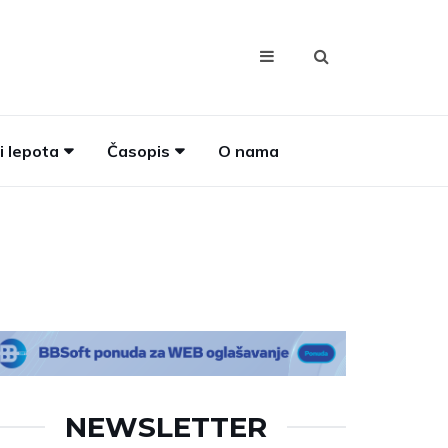
i lepota
Časopis
O nama
NEWSLETTER