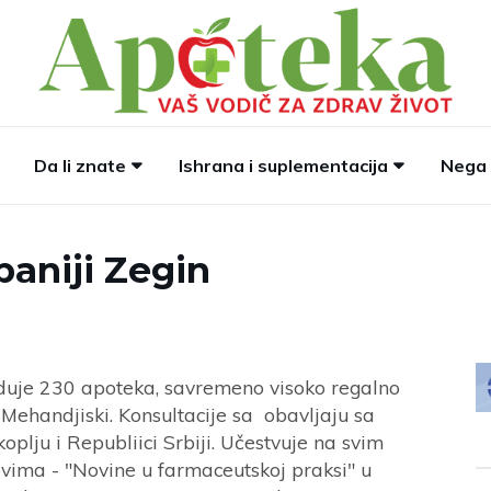
Da li znate
Ishrana i suplementacija
Nega 
aniji Zegin
uje 230 apoteka, savremeno visoko regalno
a Mehandjiski. Konsultacije sa obavljaju sa
oplju i Republiici Srbiji. Učestvuje na svim
vima - "Novine u farmaceutskoj praksi" u