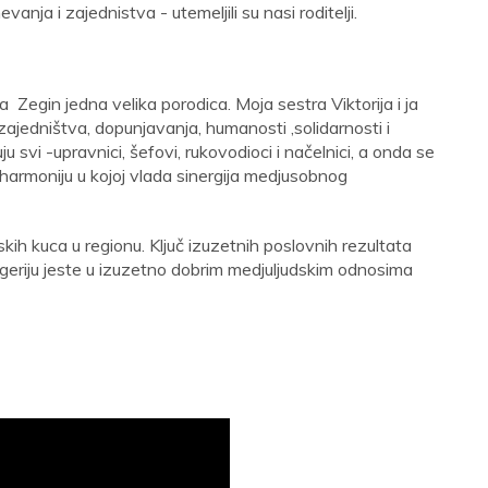
nja i zajednistva - utemeljili su nasi roditelji.
 Zegin jedna velika porodica. Moja sestra Viktorija i ja
zajedništva, dopunjavanja, humanosti ,solidarnosti i
svi -upravnici, šefovi, rukovodioci i načelnici, a onda se
harmoniju u kojoj vlada sinergija medjusobnog
ih kuca u regionu. Ključ izuzetnih poslovnih rezultata
eriju jeste u izuzetno dobrim medjuljudskim odnosima