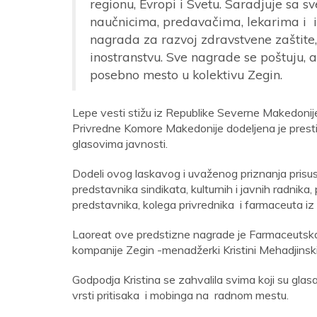
regionu, Evropi i Svetu. Saradjuje sa sv
naučnicima, predavačima, lekarima i is
nagrada za razvoj zdravstvene zaštite,
inostranstvu. Sve nagrade se poštuju, 
posebno mesto u kolektivu Zegin.
Lepe vesti stižu iz Republike Severne Makedonije
Privredne Komore Makedonije dodeljena je presti
glasovima javnosti.
Dodeli ovog laskavog i uvaženog priznanja prisu
predstavnika sindikata, kulturnih i javnih radnik
predstavnika, kolega privrednika i farmaceuta iz R
Laoreat ove predstizne nagrade je Farmaceutska
kompanije Zegin -menadžerki Kristini Mehadjinski
Godpodja Kristina se zahvalila svima koji su glasa
vrsti pritisaka i mobinga na radnom mestu.