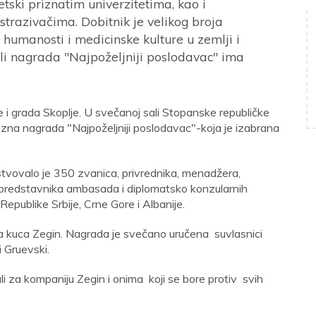
etski priznatim univerzitetima, kao i
trazivačima. Dobitnik je velikog broja
 humanosti i medicinske kulture u zemlji i
ali nagrada "Najpoželjniji poslodavac" ima
 i grada Skoplje. U svečanoj sali Stopanske republičke
zna nagrada "Najpoželjniji poslodavac"-koja je izabrana
stvovalo je 350 zvanica, privrednika, menadžera,
a, predstavnika ambasada i diplomatsko konzularnih
epublike Srbije, Crne Gore i Albanije.
 kuca Zegin. Nagrada je svečano uručena suvlasnici
 Gruevski.
li za kompaniju Zegin i onima koji se bore protiv svih