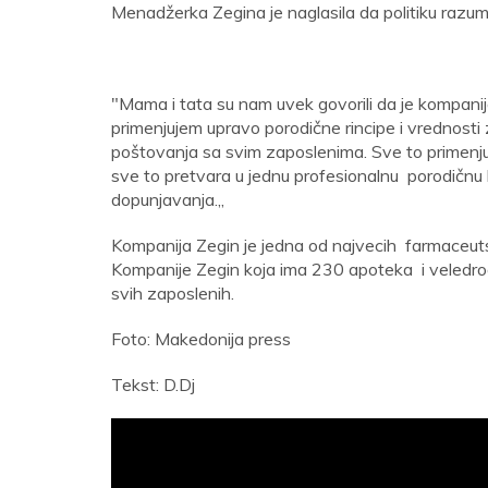
Menadžerka Zegina je naglasila da politiku razumeva
"Mama i tata su nam uvek govorili da je kompanija
primenjujem upravo porodične rincipe i vrednosti 
poštovanja sa svim zaposlenima. Sve to primenjuju 
sve to pretvara u jednu profesionalnu porodičnu 
dopunjavanja.,,
Kompanija Zegin je jedna od najvecih farmaceutsk
Kompanije Zegin koja ima 230 apoteka i veledrog
svih zaposlenih.
Foto: Makedonija press
Tekst: D.Dj