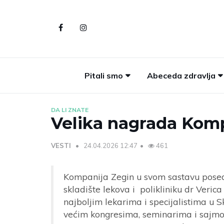
Pitali smo
Abeceda zdravlja
DA LI ZNATE
Velika nagrada Komp
VESTI
24.04.2026 12:47
461
Kompanija Zegin u svom sastavu posed
skladište lekova i polikliniku dr Veric
najboljim lekarima i specijalistima u Sk
većim kongresima, seminarima i sajmo