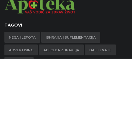
TAGOVI
NEGA I LEPOTA
ISHRANA I SUPLEMENTACIJA
ADVERTISING
ABECEDA ZDRAVLJA
DA LI ZNATE
PITALI SMO
NEWSLETTER
Prijavite se kako bi dobijali obaveštenja
PRIJAVITE SE