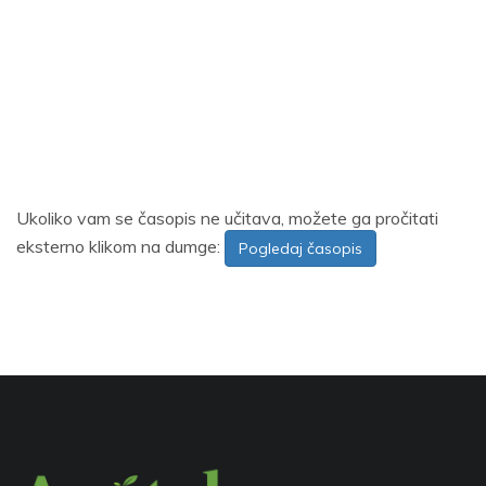
Ukoliko vam se časopis ne učitava, možete ga pročitati
eksterno klikom na dumge:
Pogledaj časopis