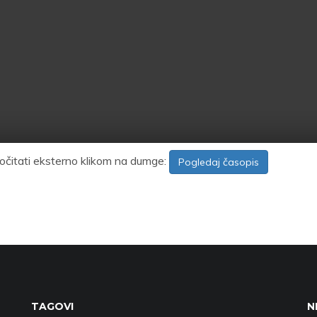
očitati eksterno klikom na dumge:
Pogledaj časopis
TAGOVI
N