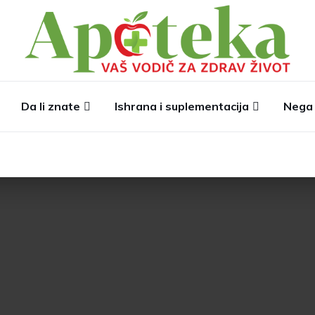
Da li znate
Ishrana i suplementacija
Nega 