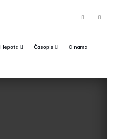
i lepota
Časopis
O nama