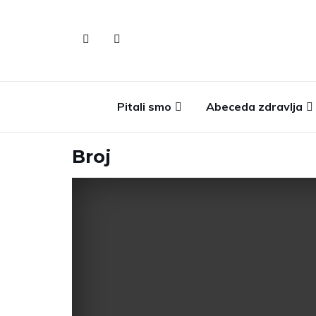
Pitali smo
Abeceda zdravlja
Broj