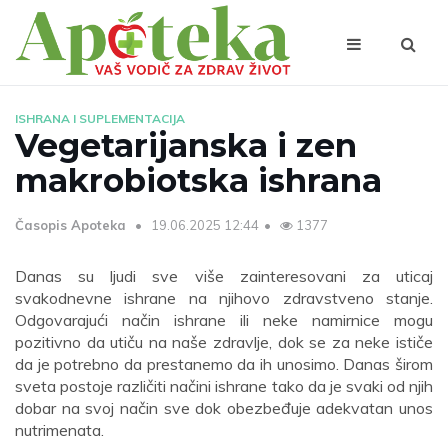
ISHRANA I SUPLEMENTACIJA
Vegetarijanska i zen
makrobiotska ishrana
Časopis Apoteka
19.06.2025 12:44
1377
Danas su ljudi sve više zainteresovani za uticaj
svakodnevne ishrane na njihovo zdravstveno stanje.
Odgovarajući način ishrane ili neke namirnice mogu
pozitivno da utiču na naše zdravlje, dok se za neke ističe
da je potrebno da prestanemo da ih unosimo. Danas širom
sveta postoje različiti načini ishrane tako da je svaki od njih
dobar na svoj način sve dok obezbeđuje adekvatan unos
nutrimenata.