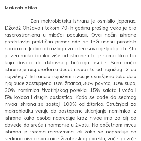
Makrobiotika
Zen makrobiotsku ishranu je osmislio Japanac,
Džordž Ohšava i tokom 70-ih godina prošlog veka je bila
rasprostranjena u mlađoj populaciji. Ovaj način ishrane
predstavlja praktičan primer gde se teži unosu prirodnih
namirnica. Jedan od razloga za interesovanje ljudi je i to što
je zen makrobiotika više od ishrane i to je sama filozofija
koja dovodi do duhovnog buđenja osobe. Sam način
ishrane je raspoređen u deset nivoa i to od najnižeg -3 do
najvišeg 7. Ishrana u najnižem nivou je osmišljena tako da u
njoj bude zastupljeno 10% žitarica, 30% povrća, 10% supa,
30% namirnica životinjskog porekla, 15% salata i voća i
5% kolača i drugih poslastica. Kada se dođe do sedmog
nivoa ishrana se sastoji 100% od žitarica. Stručnjaci za
makrobiotiku veruju da postepeno uklanjanje namirnica iz
ishrane kako osoba napreduje kroz nivoe ima za cilj da
dovede do sreće i harmonije u životu. Na početnom nivou
ishrana je veoma raznovrsna, ali kako se napreduje do
sedmog nivoa namirnice životinjskog porekla, voće, povrće