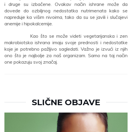
i druge su izbačene. Ovakav način ishrane može da
dovede do ozbiljnog nedostatka nutrimenata kako se
napreduje ka višim nivoima, tako da su se javili i slučajevi
anemije i hipokalcemije.
Kao što se može videti vegetarijanska i zen
makrobiotska ishrana imaju svoje prednosti i nedostatke
koje je potrebno pažljivo sagledati. Važno je izvući iz njih
ono što je najbolje za naš organizam. Samo na taj način
one pokazuju svoj značaj.
SLIČNE OBJAVE