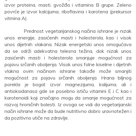
izvor proteina, masti, gvožđa i vitamina B grupe. Zeleno
povrće je izvor kalcijuma, riboflavina i karotena (prekursor
vitmina A).
Prednost vegetarijanskog načina ishrane je nizak
unos energije, zasićenih masti i holesterola, kao i visok
unos dijetnih vlakana. Nizak energetski unos omogućava
da se održi adekvatna telesna težina, dok nizak unos
zasićenih masti i holesterola smanjuje mogućnost za
pojavu srčanih oboljenja. Visok unos folne kiseline i dijetnih
vlakna ovim načinom ishrane takođe može smanjiti
mogućnost za pojavu srčanih oboljenja. Hrana biljnog
porekla je bogat izvor magnezijuma, kalijuma, ali i
antioksidanasa gde se posebno ističu vitamini E i C kao i
karotenoidi koji značajno mogu da smanje mogućnost za
razvoj hroničnih bolesti. Iz ovoga se vidi da vegetarijanski
način ishrane može da bude nutritivno dobro uravnotežen i
da pozitivno utiče na zdravlje.