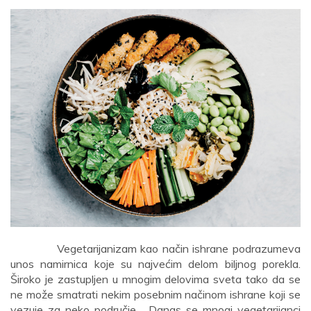
Vegetarijanizam kao način ishrane podrazumeva
unos namirnica koje su najvećim delom biljnog porekla.
Široko je zastupljen u mnogim delovima sveta tako da se
ne može smatrati nekim posebnim načinom ishrane koji se
vezuje za neko područje. Danas se mnogi vegetarijanci