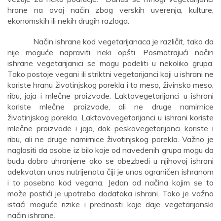
hrane na ovaj način zbog verskih uverenja, kulture,
ekonomskih ili nekih drugih razloga.
Način ishrane kod vegetarijanaca je različit, tako da
nije moguće napraviti neki opšti. Posmatrajući način
ishrane vegetarijanici se mogu podeliti u nekoliko grupa.
Tako postoje vegani ili striktni vegetarijanci koji u ishrani ne
koriste hranu životinjskog porekla i to meso, živinsko meso,
ribu, jaja i mlečne proizvode. Laktovegetarijanci u ishrani
koriste mlečne proizvode, ali ne druge namirnice
životinjskog porekla. Laktovovegetarijanci u ishrani koriste
mlečne proizvode i jaja, dok peskovegetarijanci koriste i
ribu, ali ne druge namirnice životinjskog porekla. Važno je
naglasiti da osobe iz bilo koje od navedenih grupa mogu da
budu dobro uhranjene ako se obezbedi u njihovoj ishrani
adekvatan unos nutrijenata čiji je unos ograničen ishranom
i to posebno kod vegana. Jedan od načina kojim se to
može postići je upotreba dodataka ishrani. Tako je važno
istaći moguće rizike i prednosti koje daje vegetarijanski
način ishrane.