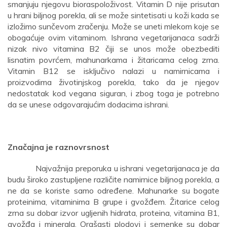
smanjuju njegovu bioraspoloživost. Vitamin D nije prisutan
u hrani biljnog porekla, ali se može sintetisati u koži kada se
izložimo sunčevom zračenju. Može se uneti mlekom koje se
obogaćuje ovim vitaminom. Ishrana vegetarijanaca sadrži
nizak nivo vitamina B2 čiji se unos može obezbediti
lisnatim povrćem, mahunarkama i žitaricama celog zrna.
Vitamin B12 se isključivo nalazi u namirnicama i
proizvodima životinjskog porekla, tako da je njegov
nedostatak kod vegana siguran, i zbog toga je potrebno
da se unese odgovarajućim dodacima ishrani.
Značajna je raznovrsnost
Najvažnija preporuka u ishrani vegetarijanaca je da
budu široko zastupljene različite namirnice biljnog porekla, a
ne da se koriste samo određene. Mahunarke su bogate
proteinima, vitaminima B grupe i gvožđem. Žitarice celog
zrna su dobar izvor ugljenih hidrata, proteina, vitamina B1,
gvožđa i minerala. Orašasti plodovi i semenke su dobar