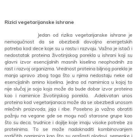
Rizici vegetarijanske ishrane
Jedan od rizika vegetarijanske ishrane je
nemogućnost da se obezbedi dovoljno energetskih
potreba kod dece koje su u rastu i razvoju. Važno je istaći i
nedostatak proteina životinjskog porekla u ishrani koji su
glavni izvor esencijalnih masnih kiselina neophodnih za
rast i razvoj organizma. Vrednost proteina biljnog porekla je
manja upravo zbog toga što u njima nedostaju neke od
esencijalnih amino kiselina. Jedna od namirnica u kojoj to
nije slučaj je soja koja može da bude dobar izvor proteina
kao i namirnice životinjskog porekla. Adekvatan unos
proteina kod vegetarijanaca može da se obezbedi unosom
mlečnih proizvoda, jaja i ribe. Posebno ja važno obratiti
pažnju na vegane gde se mogu naći starosne grupe kao
što su deca, trudnice i dojilje koje imaju visoke potrebe za
proteinima. To se može nadoknaditi kombinovanjem
različitih namirnica kao što su orašasti plodovi, semenke i