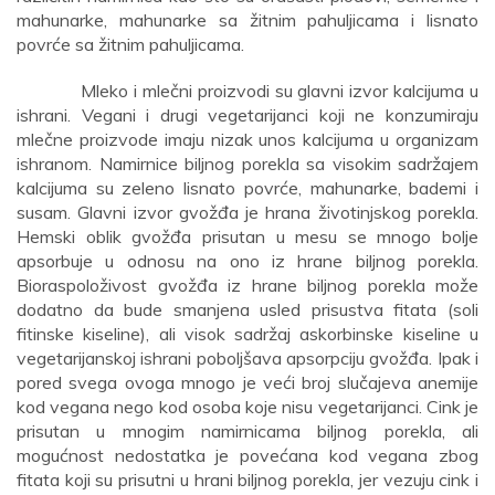
mahunarke, mahunarke sa žitnim pahuljicama i lisnato
povrće sa žitnim pahuljicama.
Mleko i mlečni proizvodi su glavni izvor kalcijuma u
ishrani. Vegani i drugi vegetarijanci koji ne konzumiraju
mlečne proizvode imaju nizak unos kalcijuma u organizam
ishranom. Namirnice biljnog porekla sa visokim sadržajem
kalcijuma su zeleno lisnato povrće, mahunarke, bademi i
susam. Glavni izvor gvožđa je hrana životinjskog porekla.
Hemski oblik gvožđa prisutan u mesu se mnogo bolje
apsorbuje u odnosu na ono iz hrane biljnog porekla.
Bioraspoloživost gvožđa iz hrane biljnog porekla može
dodatno da bude smanjena usled prisustva fitata (soli
fitinske kiseline), ali visok sadržaj askorbinske kiseline u
vegetarijanskoj ishrani poboljšava apsorpciju gvožđa. Ipak i
pored svega ovoga mnogo je veći broj slučajeva anemije
kod vegana nego kod osoba koje nisu vegetarijanci. Cink je
prisutan u mnogim namirnicama biljnog porekla, ali
mogućnost nedostatka je povećana kod vegana zbog
fitata koji su prisutni u hrani biljnog porekla, jer vezuju cink i